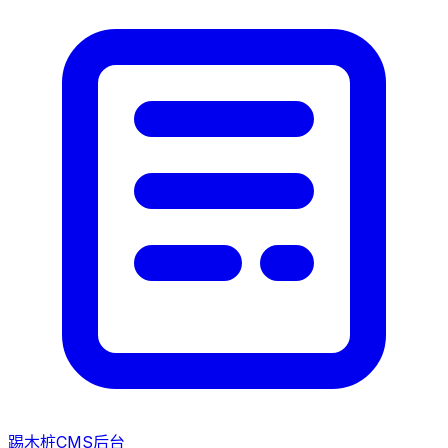
踢木桩CMS后台