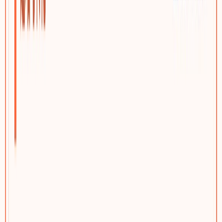
踢木桩CMS后台