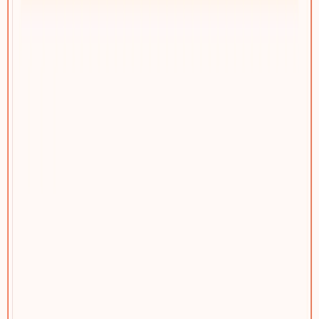
网站功能模块
自建模块生态，不靠插件堆叠
SEO/GEO